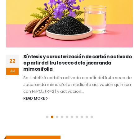
Síntesis y caracterización de carbón activado
22
a partir del fruto seco de la jacaranda
mimosifolia
Jul
Se sintetizó carbón activado a partir del fruto seco de
Jacaranda mimosifolia mediante activación química
con H₃PO₄ (R=2) y activación...
READ MORE