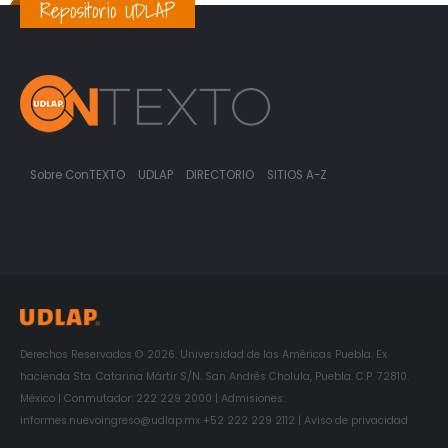
Repositorio UDLAP
Sobre ConTEXTO
UDLAP
DIRECTORIO
SITIOS A-Z
Derechos Reservados © 2026. Universidad de las Américas Puebla. Ex
hacienda Sta. Catarina Mártir S/N. San Andrés Cholula, Puebla. C.P. 72810.
México | Conmutador: 222 229 2000 | Admisiones:
informes.nuevoingreso@udlap.mx +52 222 229 2112 | Aviso de privacidad