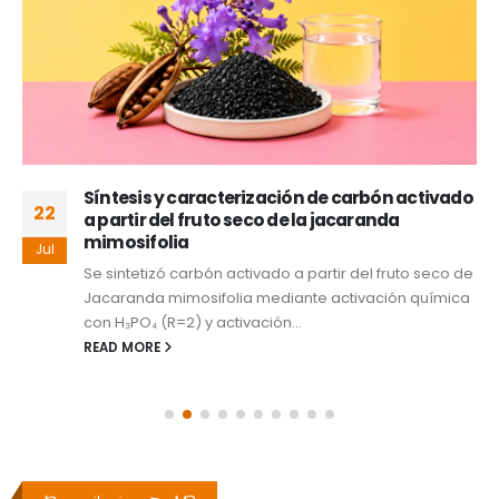
Síntesis y caracterización de carbón activado
22
a partir del fruto seco de la jacaranda
mimosifolia
Jul
Se sintetizó carbón activado a partir del fruto seco de
Jacaranda mimosifolia mediante activación química
con H₃PO₄ (R=2) y activación...
READ MORE