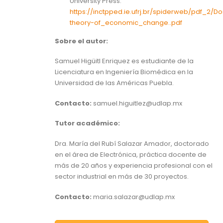
University Press.
https://inctpped.ie.ufrj.br/spiderweb/pdf_2/D
theory-of_economic_change..pdf
Sobre el autor:
Samuel Higüitl Enriquez es estudiante de la
Licenciatura en Ingeniería Biomédica en la
Universidad de las Américas Puebla.
Contacto:
samuel.higuitlez@udlap.mx
Tutor académico:
Dra. María del Rubí Salazar Amador, doctorado
en el área de Electrónica, práctica docente de
más de 20 años y experiencia profesional con el
sector industrial en más de 30 proyectos.
Contacto:
maria.salazar@udlap.mx