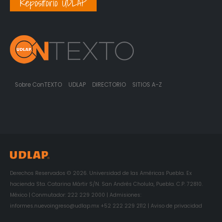
Repositorio UDLAP
Sobre ConTEXTO
UDLAP
DIRECTORIO
SITIOS A-Z
Derechos Reservados © 2026. Universidad de las Américas Puebla. Ex
hacienda Sta. Catarina Mártir S/N. San Andrés Cholula, Puebla. C.P. 72810.
México | Conmutador: 222 229 2000 | Admisiones:
informes.nuevoingreso@udlap.mx +52 222 229 2112 | Aviso de privacidad