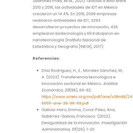
(Martínez Prats, et al., 2021). Gracias a esto entre
2010 y 2016, las actividades de IDT en México
crecieron un 14.4%. En 2016, 2099 empresas
realizaron actividades de IDT, 3293
desarrollaron proyectos de innovación, 426
emplearon biotecnología y 69 trabajaron en
nanotecnología (Instituto Nacional de
Estadística y Geografía [INEGI], 2017).
Referencias:
Díaz Rodríguez, H., E., Morales Sánchez, M.,
A. (2023). Transferencia tecnológica e
innovación sectorial en México.
Análisis
Económico
,
38
(98), 69-92.
https://www.scielo.org.mx/pdf/ane/v38n98/2
6655-ane-38-98-69.pdf
Galicia-Haro, Emma, Coria-Páez, Ana,
Gutiérrez-Galicia, Francisco. (2022).
Desigualdad de la innovación.
Investigación
Administrativa
,
51
(129), 1-20.