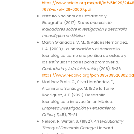
https://www.scielo.org.mx/pdf/ia/v51n129/244
7678-ia-51-129-00007.pdf
Instituto Nacional de Estadística y
Geografía. (2017).
Datos anuales de
indicadores sobre investigación y desarrollo
tecnológico en México
.
Martin Granados, V. M., & Valdés Hernández,
L. A. (2003). La innovación y el desarrollo
tecnológico como una política de estado y
los estímulos fiscales para promoverla.
Contaduría y Administración
, (208), 5-36.
https://www.redalyc.org/pdf/395/39520802.pd
Martínez Prats, G., Silva Hernández, F.,
Altamirano Santiago, M. & De la Torre
Rodríguez, J. F. (2021). Desarrollo
tecnológico e innovación en México.
Empresa
Investigación y Pensamiento
Crítico
,
1
(45), 71-81.
Nelson, R, Winter, S. (1982).
An Evolutionary
Theory of Economic Change
. Harvard