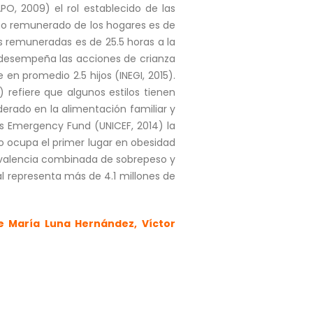
O, 2009) el rol establecido de las
o no remunerado de los hogares es de
s remuneradas es de 25.5 horas a la
e desempeña las acciones de crianza
en promedio 2.5 hijos (INEGI, 2015).
 refiere que algunos estilos tienen
erado en la alimentación familiar y
n´s Emergency Fund (UNICEF, 2014) la
 ocupa el primer lugar en obesidad
prevalencia combinada de sobrepeso y
l representa más de 4.1 millones de
ce María Luna Hernández, Víctor