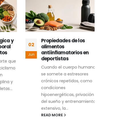
ica y
Propiedades de los
Ins
02
16
ral
alimentos
com
os
antiinflamatorios en
com
Jun
May
deportistas
en 
rte que
onc
Cuando el cuerpo humano
clismo
El c
se somete a estresores
uno 
crónicos repetidos, como
ina y
desa
condiciones
as...
mode
hipoenergéticas, privación
avan
del sueño y entrenamiento
REA
extensivo, la...
READ MORE