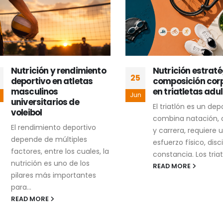
Nutrición y rendimiento
Nutrición estratég
25
deportivo en atletas
composición corpo
masculinos
en triatletas adult
Jun
universitarios de
El triatlón es un depo
voleibol
combina natación, ci
El rendimiento deportivo
y carrera, requiere un
depende de múltiples
esfuerzo físico, discipl
factores, entre los cuales, la
constancia. Los triatlet
nutrición es uno de los
READ MORE
pilares más importantes
para...
READ MORE