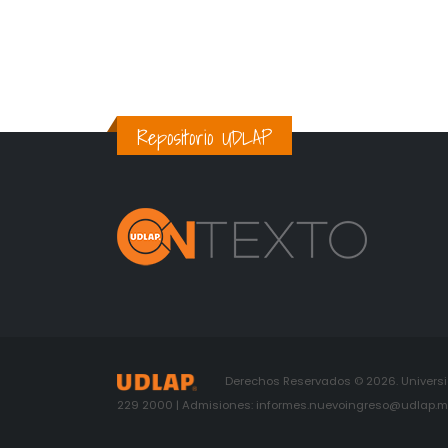
Repositorio UDLAP
Derechos Reservados © 2026. Universid
229 2000 | Admisiones: informes.nuevoingreso@udlap.mx 