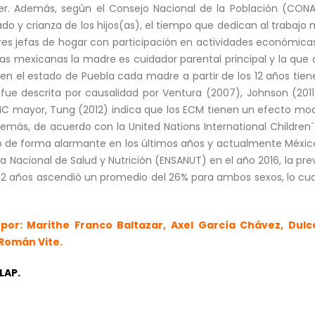
er. Además, según el Consejo Nacional de la Población (CONAP
ado y crianza de los hijos(as), el tiempo que dedican al trabaj
res jefas de hogar con participación en actividades económica
lias mexicanas la madre es cuidador parental principal y la qu
n el estado de Puebla cada madre a partir de los 12 años tiene 
 fue descrita por causalidad por Ventura (2007), Johnson (2011)
MC mayor, Tung (2012) indica que los ECM tienen un efecto mod
 Además, de acuerdo con la United Nations International Childre
o de forma alarmante en los últimos años y actualmente México
sta Nacional de Salud y Nutrición (ENSANUT) en el año 2016, la 
 12 años ascendió un promedio del 26% para ambos sexos, lo cua
 por: Marithe Franco Baltazar, Axel García Chávez, Dul
Román Vite.
LAP.