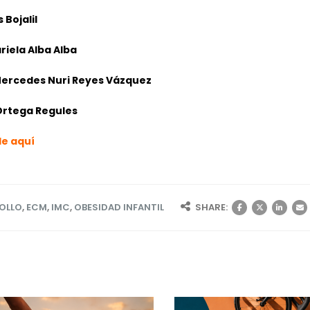
 Bojalil
riela Alba Alba
 Mercedes Nuri Reyes Vázquez
Ortega Regules
le aquí
OLLO
,
ECM
,
IMC
,
OBESIDAD INFANTIL
SHARE: