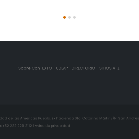
Sobre ConTEXTO
UDLAP
DIRECTORIO
SITIOS A-Z
ad de las Américas Puebla. Ex hacienda Sta. Catarina Mártir S/N. San Andrés 
+52 222 229 2112 | Aviso de privacidad