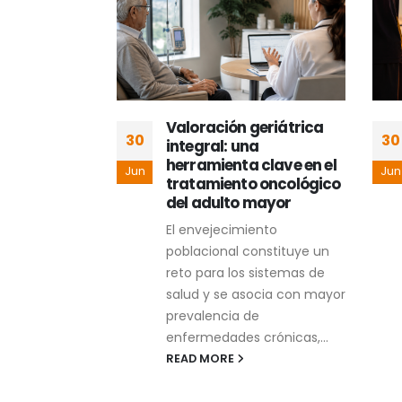
rés y
Valoración geriátrica
30
30
 madres
integral: una
herramienta clave en el
Jun
Jun
tratamiento oncológico
elación entre
del adulto mayor
la actitud y
El envejecimiento
strés con la
poblacional constituye un
lactancia
reto para los sistemas de
salud y se asocia con mayor
prevalencia de
enfermedades crónicas,...
READ MORE