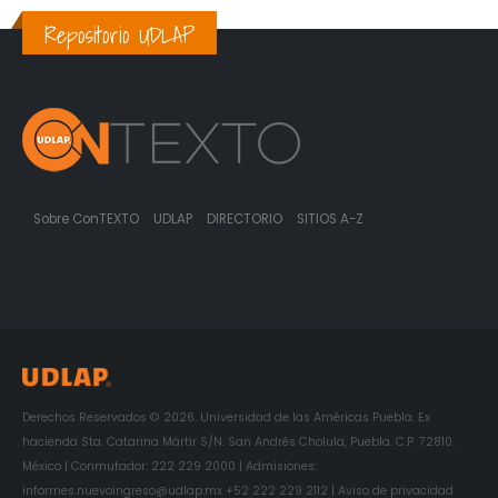
Repositorio UDLAP
Sobre ConTEXTO
UDLAP
DIRECTORIO
SITIOS A-Z
Derechos Reservados © 2026. Universidad de las Américas Puebla. Ex
hacienda Sta. Catarina Mártir S/N. San Andrés Cholula, Puebla. C.P. 72810.
México | Conmutador: 222 229 2000 | Admisiones:
informes.nuevoingreso@udlap.mx +52 222 229 2112 | Aviso de privacidad