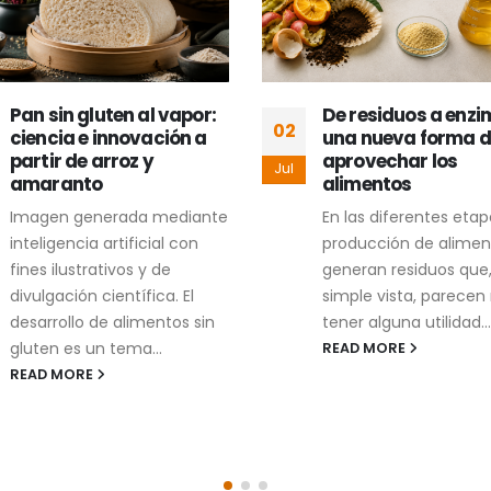
Pan sin gluten al vapor:
De residuos a enzi
02
ciencia e innovación a
una nueva forma d
partir de arroz y
aprovechar los
Jul
amaranto
alimentos
Imagen generada mediante
En las diferentes eta
inteligencia artificial con
producción de alimen
fines ilustrativos y de
generan residuos que,
divulgación científica. El
simple vista, parecen
desarrollo de alimentos sin
tener alguna utilidad...
gluten es un tema...
READ MORE
READ MORE