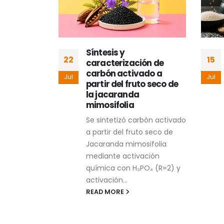
a
Síntesis y
22
15
caracterización de
as
carbón activado a
Jul
Jul
 hidrogeles
partir del fruto seco de
ernativa
la jacaranda
entos
mimosifolia
 menos
Se sintetizó carbón activado
a partir del fruto seco de
 bacterianas
Jacaranda mimosifolia
reto en
mediante activación
naria, no
química con H₃PO₄ (R=2) y
acto en la
activación...
no también...
READ MORE