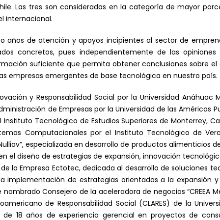
hile. Las tres son consideradas en la categoría de mayor porc
vel internacional.
nco años de atención y apoyos incipientes al sector de empre
dos concretos, pues independientemente de las opiniones y
ación suficiente que permita obtener conclusiones sobre el c
 las empresas emergentes de base tecnológica en nuestro país.
ovación y Responsabilidad Social por la Universidad Anáhuac M
ministración de Empresas por la Universidad de las Américas P
l Instituto Tecnológico de Estudios Superiores de Monterrey, 
istemas Computacionales por el Instituto Tecnológico de Ver
ulliav”, especializada en desarrollo de productos alimenticios de
en el diseño de estrategias de expansión, innovación tecnológic
de la Empresa Ectotec, dedicada al desarrollo de soluciones tec
la implementación de estrategias orientadas a la expansión 
 nombrado Consejero de la aceleradora de negocios “CREEA Méx
inoamericano de Responsabilidad Social (CLARES) de la Unive
de 18 años de experiencia gerencial en proyectos de consu