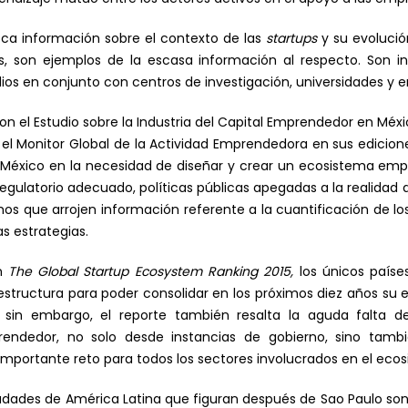
ca información sobre el contexto de las
startups
y su evolución
s, son ejemplos de la escasa información al respecto. Son i
ios en conjunto con centros de investigación, universidades y 
n el Estudio sobre la Industria del Capital Emprendedor en Méxic
el Monitor Global de la Actividad Emprendedora en sus ediciones
México en la necesidad de diseñar y crear un ecosistema emp
latorio adecuado, políticas públicas apegadas a la realidad de
s que arrojen información referente a la cuantificación de 
s estrategias.
ón
The Global Startup Ecosystem Ranking
2015,
los únicos paíse
structura para poder consolidar en los próximos diez años s
co, sin embargo, el reporte también resalta la aguda falta 
endedor, no solo desde instancias de gobierno, sino tambi
mportante reto para todos los sectores involucrados en el eco
ciudades de América Latina que figuran después de Sao Paulo s