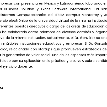
presas con presencia en México y Latinoamérica laborando en
 Business Solution y Exact Software International. Ha sid
 Sistemas Computacionales del ITESM campus Monterrey y A
cio electrónico de la universidad virtual de la misma institució
rentes puestos directivos a cargo de las áreas de Educación a D
bién ha colaborado como miembro de diversos comités y órgan
ivo de la misma institución. Actualmente, el Dr. González se en
n múltiples instituciones educativas y empresas. El Dr. Gonzá
ica, relacionado con startups que promueven estrategias de 
la generación de valor social. Uno de los aspectos más importan
talece con su aplicación en la práctica y a su vez, cobra sentid
l ejercicio docente.
ez