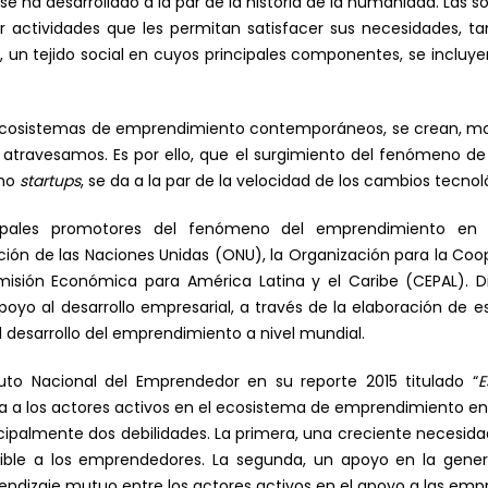
 ha desarrollado a la par de la historia de la humanidad. Las 
r actividades que les permitan satisfacer sus necesidades, ta
o, un tejido social en cuyos principales componentes, se incluy
ecosistemas de emprendimiento contemporáneos, se crean, modif
e atravesamos. Es por ello, que el surgimiento del fenómeno 
omo
startups
, se da a la par de la velocidad de los cambios tecnol
cipales promotores del fenómeno del emprendimiento en 
ión de las Naciones Unidas (ONU), la Organización para la Coo
isión Económica para América Latina y el Caribe (CEPAL). Dic
oyo al desarrollo empresarial, a través de la elaboración de 
l desarrollo del emprendimiento a nivel mundial.
ituto Nacional del Emprendedor en su reporte 2015 titulado “
E
ica a los actores activos en el ecosistema de emprendimiento
ipalmente dos debilidades. La primera, una creciente necesidad
dible a los emprendedores. La segunda, un apoyo en la gener
rendizaje mutuo entre los actores activos en el apoyo a las em