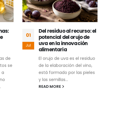
mas:
Del residuo al recurso: el
De 
01
18
e
potencial del orujo de
dep
uva en la innovación
del 
Jul
May
alimentaria
tom
pas de
El orujo de uva es el residuo
Desd
tos se
de la elaboración del vino,
cine
 a
está formado por las pieles
en l
 no
y las semillas...
máqu
.
cola
READ MORE
Much
REA