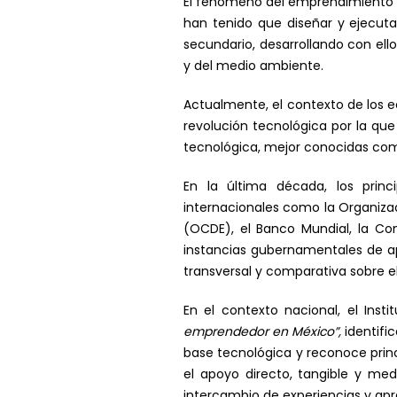
El fenómeno del emprendimiento se
han tenido que diseñar y ejecuta
secundario, desarrollando con ell
y del medio ambiente.
Actualmente, el contexto de los 
revolución tecnológica por la qu
tecnológica, mejor conocidas c
En la última década, los prin
internacionales como la Organizac
(OCDE), el Banco Mundial, la Com
instancias gubernamentales de ap
transversal y comparativa sobre e
En el contexto nacional, el Inst
emprendedor en México”,
identif
base tecnológica y reconoce princ
el apoyo directo, tangible y me
intercambio de experiencias y ap