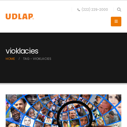
(222) 229-2000
vioklacies
HOME
TAG -
VIOKLACIES