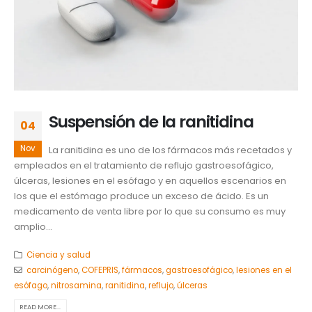
Suspensión de la ranitidina
04
Nov
La ranitidina es uno de los fármacos más recetados y
empleados en el tratamiento de reflujo gastroesofágico,
úlceras, lesiones en el esófago y en aquellos escenarios en
los que el estómago produce un exceso de ácido. Es un
medicamento de venta libre por lo que su consumo es muy
amplio...
Ciencia y salud
carcinógeno
,
COFEPRIS
,
fármacos
,
gastroesofágico
,
lesiones en el
esófago
,
nitrosamina
,
ranitidina
,
reflujo
,
úlceras
READ MORE...