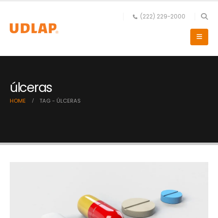
(222) 229-2000
úlceras
HOME
TAG -
ÚLCERAS