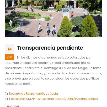
Transparencia pendiente
14
Jun
En los últimos días hemos estado saturados por
información sobre la Reforma Fiscal presentada por el
presidente Peña Nieto el domingo 8. Es, desde luego, un tema
de primera importancia, ya que afecta a todos los mexicanos,
y se prevé que en cuanto se consigan los acuerdos políticos
necesarios será...
Desarrollo y Responsabilidad Social
Expresiones UDLAP
,
IFAI
,
Josefina Buxadé
,
Opinión
,
transparencia
READ MORE...