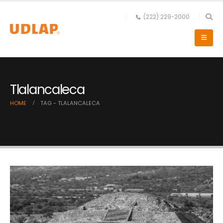
(222) 229-2000
Tlalancaleca
HOME
TAG -
TLALANCALECA