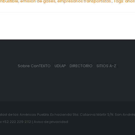
mbustible
,
emisión de gases
,
empresarios transportistas.
,
Tags: ahor
Sobre ConTEXTO
UDLAP
DIRECTORIO
SITIOS A-Z
ad de las Américas Puebla. Ex hacienda Sta. Catarina Mártir S/N. San Andrés 
+52 222 229 2112 | Aviso de privacidad