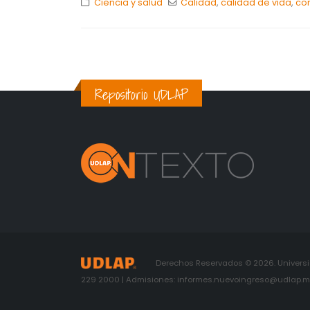
Ciencia y salud
Calidad
,
calidad de vida
,
co
Repositorio UDLAP
Derechos Reservados © 2026. Universid
229 2000 | Admisiones: informes.nuevoingreso@udlap.mx 