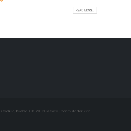
ro
READ MORE...
Cholula, Puebla. C.P. 72810. México | Conmutador: 222