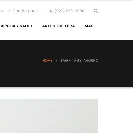
to
Contáctanos
(222) 229-2000
CIENCIA Y SALUD
ARTE Y CULTURA
MÁS
HOME
TAG -
TAGS: AHORRO