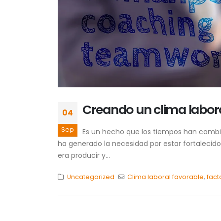
Creando un clima labora
04
Sep
Es un hecho que los tiempos han cambia
ha generado la necesidad por estar fortalecid
era producir y...
Uncategorized
Clima laboral favorable
,
fact