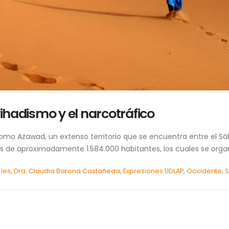
yihadismo y el narcotráfico
omo Azawad, un extenso territorio que se encuentra entre el Sáha
es de aproximadamente 1.584.000 habitantes, los cuales se organi
íes
,
Dra. Claudia Barona Castañeda
,
Expresiones UDLAP
,
Occidente
,
S