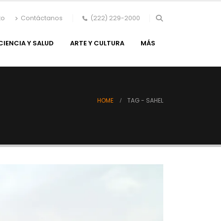
to
Contáctanos
(222) 229-2000
CIENCIA Y SALUD
ARTE Y CULTURA
MÁS
HOME
TAG -
SAHEL