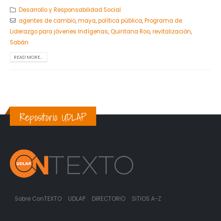
Desarrollo y Responsabilidad Social
agentes de cambio
,
maya
,
política pública
,
Programa de
Liderazgo para jóvenes Indígenas
,
Quintana Roo
,
revitalización
,
Sabán
READ MORE...
Repositorio UDLAP
Sobre ConTEXTO
UDLAP
DIRECTORIO
SITIOS A-Z