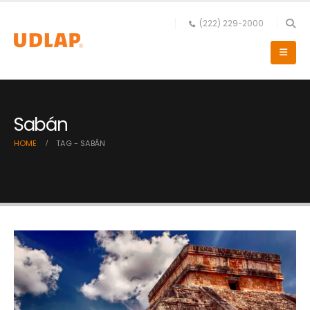
(222) 229-2000
Sabán
HOME
TAG -
SABÁN