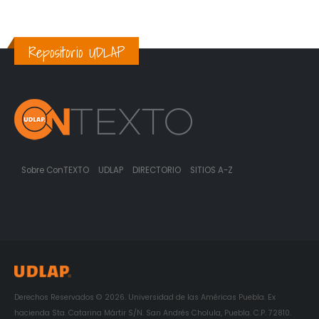
Repositorio UDLAP
Sobre ConTEXTO
UDLAP
DIRECTORIO
SITIOS A-Z
Derechos Reservados © 2026. Universidad de las Américas Puebla. Ex
hacienda Sta. Catarina Mártir S/N. San Andrés Cholula, Puebla. C.P. 72810.