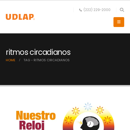
(222) 229-2000
ritmos circadianos
HOME
TAG -
RITMOS CIRCADIANOS