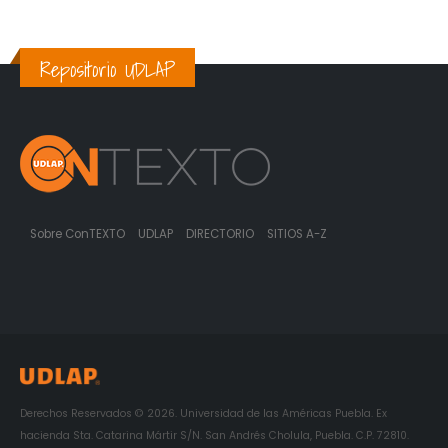
Repositorio UDLAP
Sobre ConTEXTO
UDLAP
DIRECTORIO
SITIOS A-Z
Derechos Reservados © 2026. Universidad de las Américas Puebla. Ex
hacienda Sta. Catarina Mártir S/N. San Andrés Cholula, Puebla. C.P. 72810.