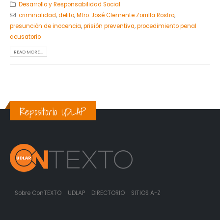
Desarrollo y Responsabilidad Social
criminalidad
,
delito
,
Mtro. José Clemente Zorrilla Rostro
,
presunción de inocencia
,
prisión preventiva
,
procedimiento penal
acusatorio
READ MORE...
Repositorio UDLAP
Sobre ConTEXTO
UDLAP
DIRECTORIO
SITIOS A-Z