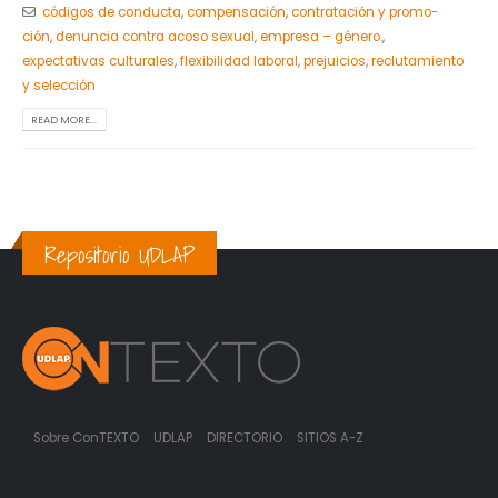
códigos de conducta
,
compensación
,
contratación y promo-
ción
,
denuncia contra acoso sexual
,
empresa – género.
,
expectativas culturales
,
flexibilidad laboral
,
prejuicios
,
reclutamiento
y selección
READ MORE...
Repositorio UDLAP
Sobre ConTEXTO
UDLAP
DIRECTORIO
SITIOS A-Z