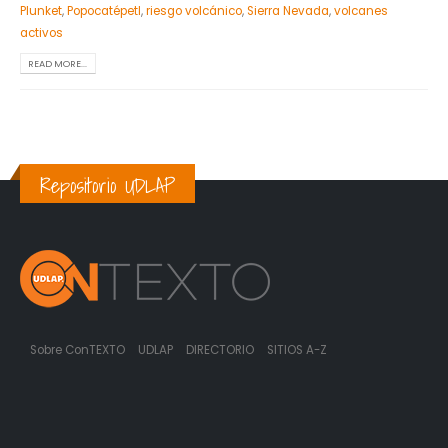
Plunket
,
Popocatépetl
,
riesgo volcánico
,
Sierra Nevada
,
volcanes
activos
READ MORE...
Repositorio UDLAP
Sobre ConTEXTO
UDLAP
DIRECTORIO
SITIOS A-Z