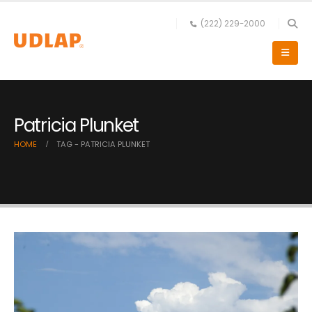
(222) 229-2000
Patricia Plunket
HOME
TAG -
PATRICIA PLUNKET