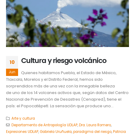
Cultura y riesgo volcánico
10
Jun
Quienes habitamos Puebla, el Estado de México,
Tlaxcala, Morelos y el Distrito Federal, hemos sido
sorprendidos más de una vez con la innegable belleza
de uno de los 14 volcanes activos que, según datos del Centro
Nacional de Prevención de Desastres (Cenapred), tiene el
país: el Popocatépetl. La sensación que produce uno...
Arte y cultura
Departamento de Antropología UDLAP
,
Dra. Laura Romero
,
Expresiones UDLAP
,
Gabriela Uruñuela
,
paradigma del riesgo
,
Patricia