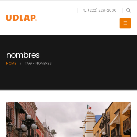
(222) 229-2000
nombres
HOME
TAG -
NOMBRES