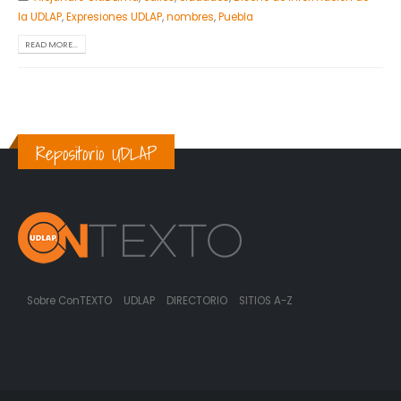
la UDLAP
,
Expresiones UDLAP
,
nombres
,
Puebla
READ MORE...
Repositorio UDLAP
Sobre ConTEXTO
UDLAP
DIRECTORIO
SITIOS A-Z