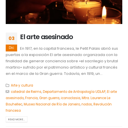
El arte asesinado
03
Dic
En 1917, en la capital francesa, le Petit Palais abrió sus
puertas a la exposición El arte asesinado organizada con la
finalidad de generar conciencia sobre «el sacrilegio y brutal
martirio» sufrido por el patrimonio artístico y cultural francés
en el marco de la Gran guerra. Todavía, en 1919, un...
Arte y cultura
catedral de Reims
,
Departamento de Antropología UDLAP
,
El arte
asesinado
,
Francia
,
Gran guerra
,
iconoclasia
,
Mtra. Laurence Le
Bouhellec
,
Museo Nacional de Río de Janeiro
,
nodos
,
Revolución
francesa
READ MORE...