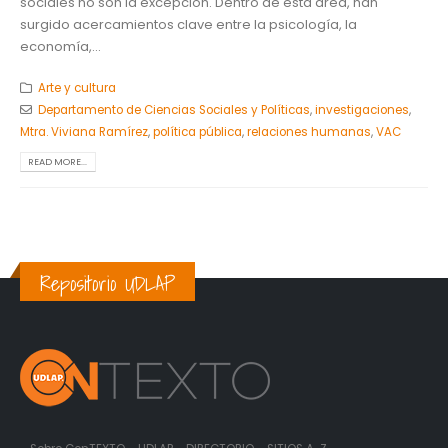
sociales no son la excepción. Dentro de esta área, han
surgido acercamientos clave entre la psicología, la
economía,...
Arte y cultura
Departamento de Ciencias Sociales y Políticas
,
investigaciones
,
Mtra. Viviana Ramírez
,
política pública
,
relaciones humanas
,
VAC
READ MORE...
Repositorio UDLAP