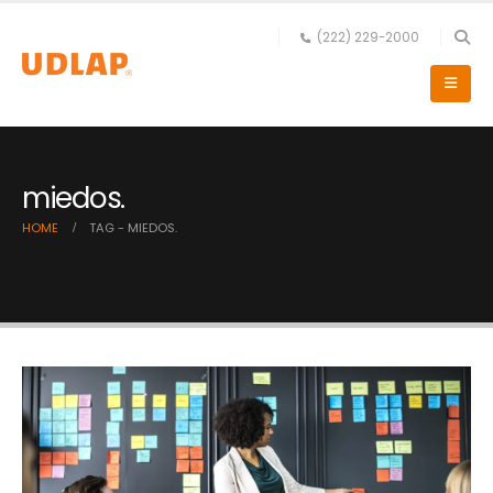
(222) 229-2000
miedos.
HOME
TAG -
MIEDOS.