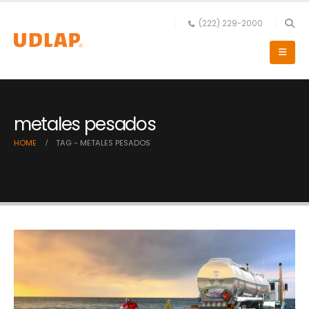
(222) 229-2000
metales pesados
HOME
TAG -
METALES PESADOS