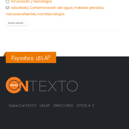
Innovación y tecnología
adsorbato
,
Contaminación del agua
,
metales pesados
,
nanoadsorbentes
,
nanotecnología
READ MORE...
Repositorio UDLAP
Sobre ConTEXTO
UDLAP
DIRECTORIO
SITIOS A-Z