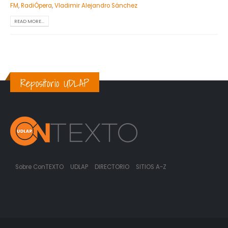
FM
,
RadiÓpera
,
Vladimir Alejandro Sánchez
READ MORE...
Repositorio UDLAP
Sobre ConTEXTO
UDLAP
DIRECTORIO
SITIOS A-Z