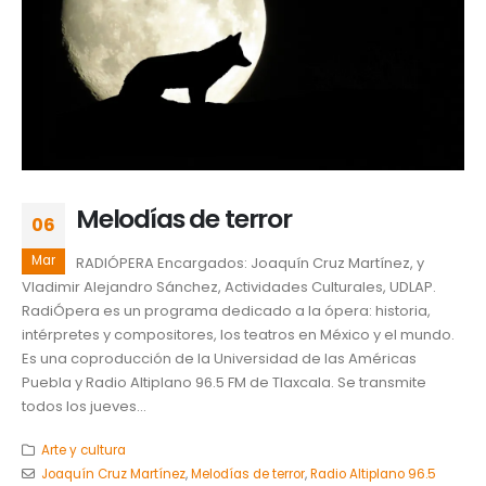
Melodías de terror
06
Mar
RADIÓPERA Encargados: Joaquín Cruz Martínez, y
Vladimir Alejandro Sánchez, Actividades Culturales, UDLAP.
RadiÓpera es un programa dedicado a la ópera: historia,
intérpretes y compositores, los teatros en México y el mundo.
Es una coproducción de la Universidad de las Américas
Puebla y Radio Altiplano 96.5 FM de Tlaxcala. Se transmite
todos los jueves...
Arte y cultura
Joaquín Cruz Martínez
,
Melodías de terror
,
Radio Altiplano 96.5