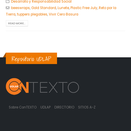
Desarrollo y Responsabilidad Social
beeswraps
,
Gold Standard
,
Lunete
,
Plastic Free July
,
Reto por la
Tierra
,
tuppers plegables
,
Vivir Cero Basura
READ MORE...
Repositorio UDLAP
Sobre ConTEXTO
UDLAP
DIRECTORIO
SITIOS A-Z