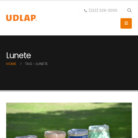
(222) 229-2000
Lunete
HOME
TAG -
LUNETE