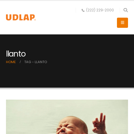
(222) 229-2000
llanto
HOME
TAG -
LLANTO