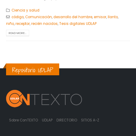
Ciencia y salud
código
,
Comunicación
,
desarrollo del hombre
,
emisor
,
llanto
,
niño
,
receptor
,
recién nacidos
,
Tesis digitales UDLAP
READ MORE...
Repositorio UDLAP
Sobre ConTEXTO
UDLAP
DIRECTORIO
SITIOS A-Z