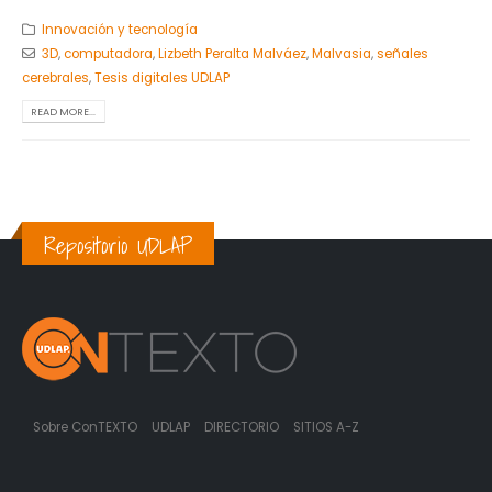
Innovación y tecnología
3D
,
computadora
,
Lizbeth Peralta Malváez
,
Malvasia
,
señales
cerebrales
,
Tesis digitales UDLAP
READ MORE...
Repositorio UDLAP
Sobre ConTEXTO
UDLAP
DIRECTORIO
SITIOS A-Z