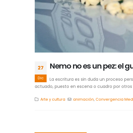
Nemo no es un pez: el g
27
Dic
La escritura es sin duda un proceso per
actuado, puesto en escena o cuadro por otros ya
Arte y cultura
animación
,
Convergencia Medi