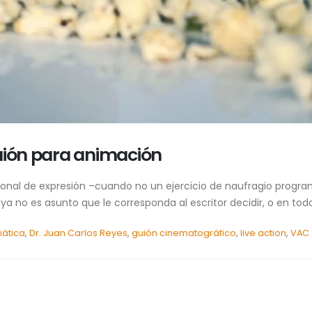
uión para animación
sonal de expresión –cuando no un ejercicio de naufragio program
 no es asunto que le corresponda al escritor decidir, o en todo
ática
,
Dr. Juan Carlos Reyes
,
guión cinematográfico
,
live action
,
VAC