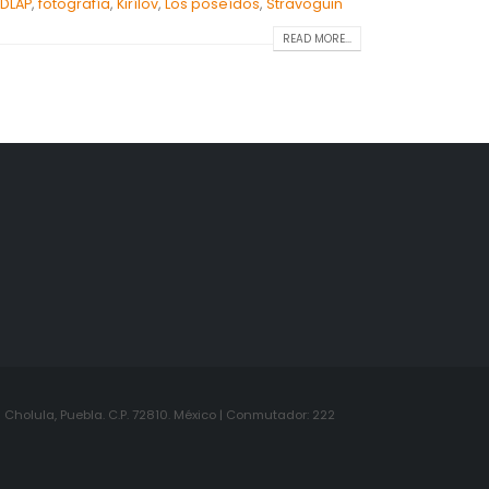
UDLAP
,
fotografía
,
Kirílov
,
Los poseídos
,
Stravoguin
READ MORE...
Cholula, Puebla. C.P. 72810. México | Conmutador: 222