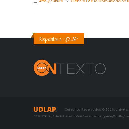
Arte y cultura
Ciencias de la Comunicación 
Repositorio UDLAP
Derechos Reservados © 2026. Universid
229 2000 | Admisiones: informes.nuevoingreso@udlap.mx 