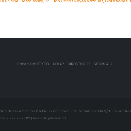
UDLAP
,
cine
,
Dostoievsky
,
Dr. Juan Carlos Reyes Vázquez
,
Expresiones 
Sobre ConTEXTO
UDLAP
DIRECTORIO
SITIOS A-Z
ad de las Américas Puebla. Ex hacienda Sta. Catarina Mártir S/N. San Andrés 
+52 222 229 2112 | Aviso de privacidad