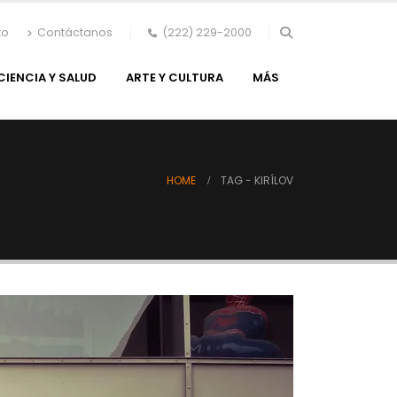
to
Contáctanos
(222) 229-2000
CIENCIA Y SALUD
ARTE Y CULTURA
MÁS
HOME
TAG -
KIRÍLOV