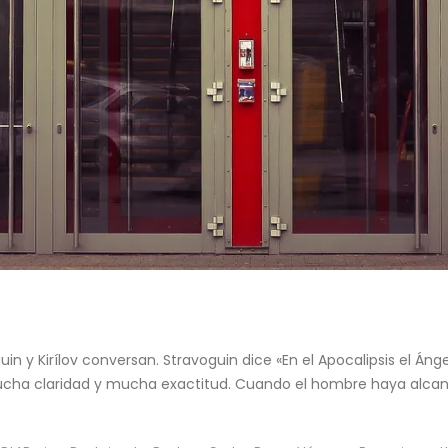
in y Kirílov conversan. Stravoguin dice «En el Apocalipsis el Áng
 mucha claridad y mucha exactitud. Cuando el hombre haya alcan