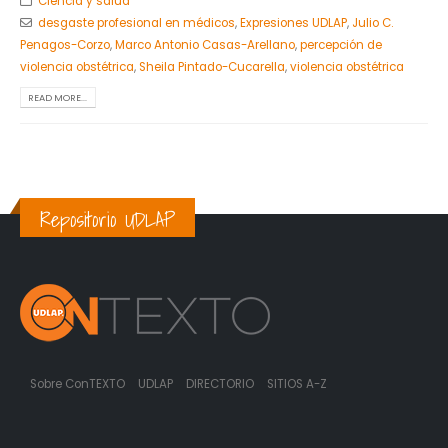
Ciencia y salud
desgaste profesional en médicos
,
Expresiones UDLAP
,
Julio C.
Penagos-Corzo
,
Marco Antonio Casas-Arellano
,
percepción de
violencia obstétrica
,
Sheila Pintado-Cucarella
,
violencia obstétrica
READ MORE...
Repositorio UDLAP
Sobre ConTEXTO
UDLAP
DIRECTORIO
SITIOS A-Z