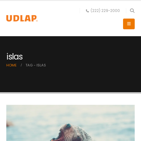
(222) 229-2000
islas
HOME
TAG -
ISLAS