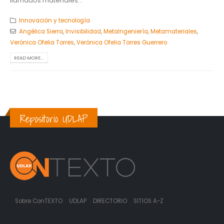
llamados materiales...
Innovación y tecnología
Angélica Sierra
,
Invisibilidad
,
MetaIngeniería
,
Metamateriales
,
Verónica Ofelia Torres
,
Verónica Ofelia Torres Guerrero
READ MORE...
Repositorio UDLAP
Sobre ConTEXTO
UDLAP
DIRECTORIO
SITIOS A-Z