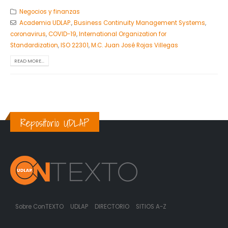
Negocios y finanzas
Academia UDLAP.
,
Business Continuity Management Systems
,
coronavirus
,
COVID-19
,
International Organization for
Standardization
,
ISO 22301
,
M.C. Juan José Rojas Villegas
READ MORE...
Repositorio UDLAP
Sobre ConTEXTO
UDLAP
DIRECTORIO
SITIOS A-Z