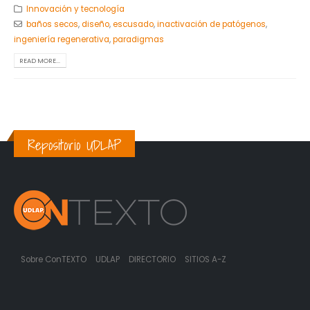
Innovación y tecnología
baños secos
,
diseño
,
escusado
,
inactivación de patógenos
,
ingeniería regenerativa
,
paradigmas
READ MORE...
Repositorio UDLAP
Sobre ConTEXTO
UDLAP
DIRECTORIO
SITIOS A-Z