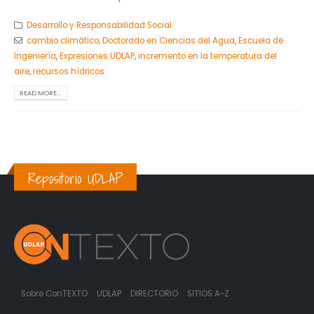
Desarrollo y Responsabilidad Social
cambio climático
,
Doctorado en Ciencias del Agua
,
Escuela de
Ingeniería
,
Expresiones UDLAP
,
incremento en la temperatura del
aire
,
recursos hídricos
READ MORE...
Repositorio UDLAP
Sobre ConTEXTO
UDLAP
DIRECTORIO
SITIOS A-Z