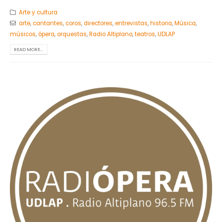
Arte y cultura
arte
,
cantantes
,
coros
,
directores
,
entrevistas
,
historia
,
Música
,
músicos
,
ópera
,
orquestas
,
Radio Altiplano
,
teatros
,
UDLAP
READ MORE...