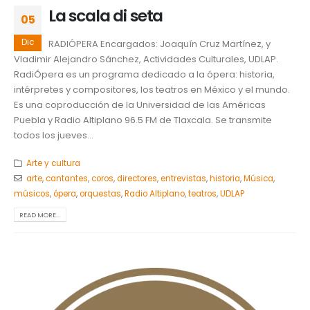
La scala di seta
05
Dic
RADIÓPERA Encargados: Joaquín Cruz Martínez, y
Vladimir Alejandro Sánchez, Actividades Culturales, UDLAP.
RadiÓpera es un programa dedicado a la ópera: historia,
intérpretes y compositores, los teatros en México y el mundo.
Es una coproducción de la Universidad de las Américas
Puebla y Radio Altiplano 96.5 FM de Tlaxcala. Se transmite
todos los jueves...
Arte y cultura
arte
,
cantantes
,
coros
,
directores
,
entrevistas
,
historia
,
Música
,
músicos
,
ópera
,
orquestas
,
Radio Altiplano
,
teatros
,
UDLAP
READ MORE...