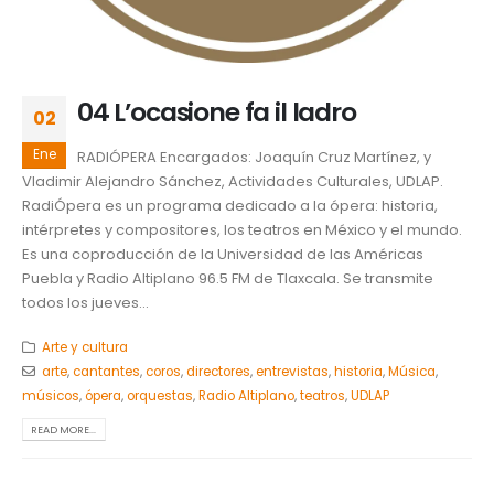
04 L’ocasione fa il ladro
02
Ene
RADIÓPERA Encargados: Joaquín Cruz Martínez, y
Vladimir Alejandro Sánchez, Actividades Culturales, UDLAP.
RadiÓpera es un programa dedicado a la ópera: historia,
intérpretes y compositores, los teatros en México y el mundo.
Es una coproducción de la Universidad de las Américas
Puebla y Radio Altiplano 96.5 FM de Tlaxcala. Se transmite
todos los jueves...
Arte y cultura
arte
,
cantantes
,
coros
,
directores
,
entrevistas
,
historia
,
Música
,
músicos
,
ópera
,
orquestas
,
Radio Altiplano
,
teatros
,
UDLAP
READ MORE...