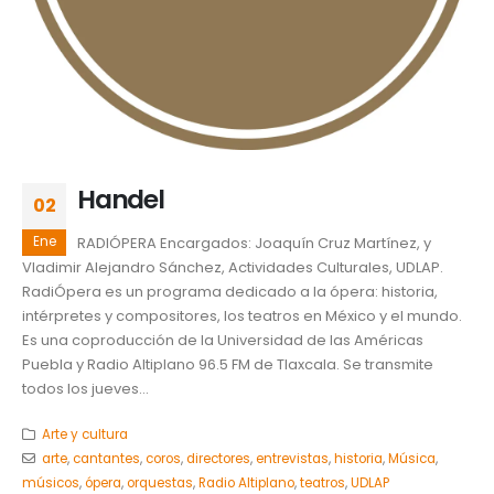
Handel
02
Ene
RADIÓPERA Encargados: Joaquín Cruz Martínez, y
Vladimir Alejandro Sánchez, Actividades Culturales, UDLAP.
RadiÓpera es un programa dedicado a la ópera: historia,
intérpretes y compositores, los teatros en México y el mundo.
Es una coproducción de la Universidad de las Américas
Puebla y Radio Altiplano 96.5 FM de Tlaxcala. Se transmite
todos los jueves...
Arte y cultura
arte
,
cantantes
,
coros
,
directores
,
entrevistas
,
historia
,
Música
,
músicos
,
ópera
,
orquestas
,
Radio Altiplano
,
teatros
,
UDLAP