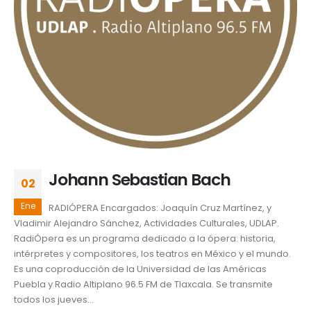
Johann Sebastian Bach
02
Ene
RADIÓPERA Encargados: Joaquín Cruz Martínez, y
Vladimir Alejandro Sánchez, Actividades Culturales, UDLAP.
RadiÓpera es un programa dedicado a la ópera: historia,
intérpretes y compositores, los teatros en México y el mundo.
Es una coproducción de la Universidad de las Américas
Puebla y Radio Altiplano 96.5 FM de Tlaxcala. Se transmite
todos los jueves...