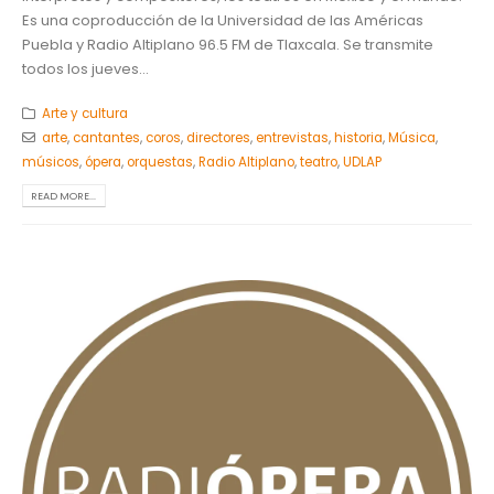
Es una coproducción de la Universidad de las Américas
Puebla y Radio Altiplano 96.5 FM de Tlaxcala. Se transmite
todos los jueves...
Arte y cultura
arte
,
cantantes
,
coros
,
directores
,
entrevistas
,
historia
,
Música
,
músicos
,
ópera
,
orquestas
,
Radio Altiplano
,
teatro
,
UDLAP
READ MORE...