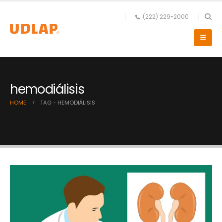
(222) 229-2000
hemodiálisis
HOME
TAG -
HEMODIÁLISIS