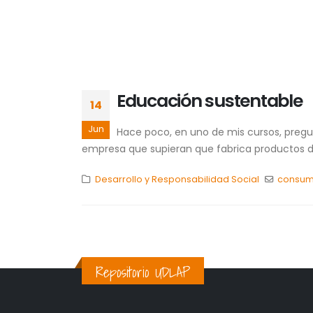
Educación sustentable
14
Jun
Hace poco, en uno de mis cursos, pregun
empresa que supieran que fabrica productos da
Desarrollo y Responsabilidad Social
consum
Repositorio UDLAP