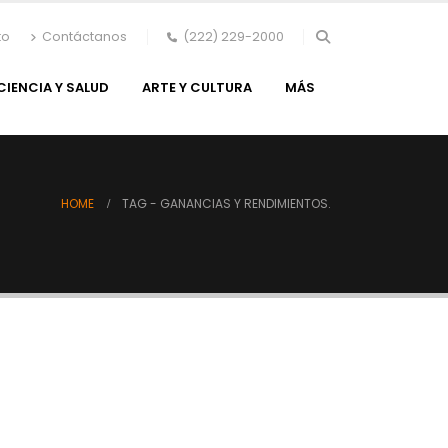
to
Contáctanos
(222) 229-2000
CIENCIA Y SALUD
ARTE Y CULTURA
MÁS
HOME
TAG -
GANANCIAS Y RENDIMIENTOS.