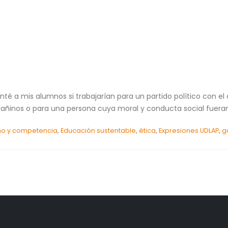
té a mis alumnos si trabajarían para un partido político con el
ñinos o para una persona cuya moral y conducta social fueran 
o y competencia
,
Educación sustentable
,
ética
,
Expresiones UDLAP
,
g