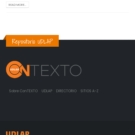
READ MORE...
Repositorio UDLAP
Sobre ConTEXTO
UDLAP
DIRECTORIO
SITIOS A-Z