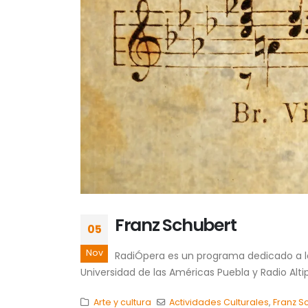
Franz Schubert
05
Nov
RadiÓpera es un programa dedicado a la 
Universidad de las Américas Puebla y Radio Altip
Arte y cultura
Actividades Culturales
,
Franz S