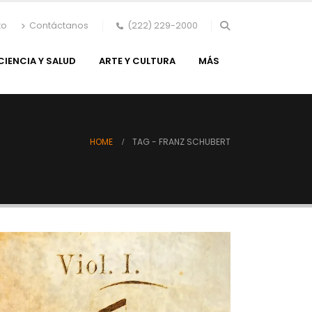
to
Contáctanos
(222) 229-2000
CIENCIA Y SALUD
ARTE Y CULTURA
MÁS
HOME
TAG -
FRANZ SCHUBERT