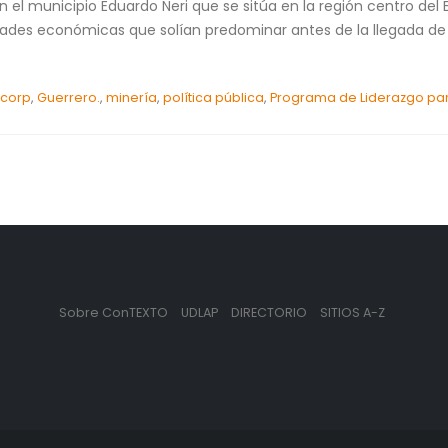
en el municipio Eduardo Neri que se sitúa en la región centro d
idades económicas que solían predominar antes de la llegada de 
corp
,
Guerrero.
,
minería
,
política pública
,
Programa de Liderazgo par
Sobre ConTEXTO
UDLAP
DIRECTORIO
SITIOS A-Z