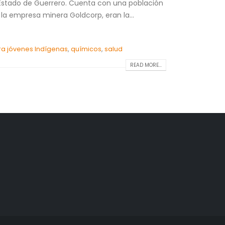
el Estado de Guerrero. Cuenta con una población
la empresa minera Goldcorp, eran la...
a jóvenes Indígenas
,
químicos
,
salud
READ MORE...