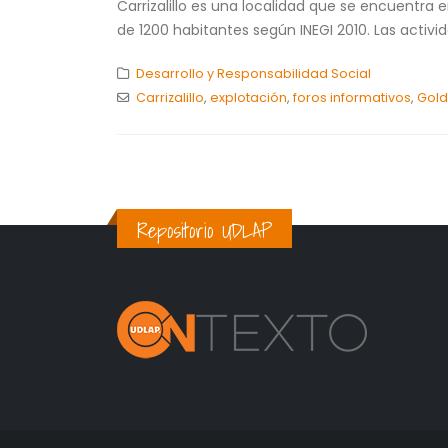
Carrizalillo es una localidad que se encuentra 
de 1200 habitantes según INEGI 2010. Las activ
Desarrollo y Responsabilidad Social
Carrizalillo
,
explotación
,
foros informativos
,
Gold
Repositorio UDLAP