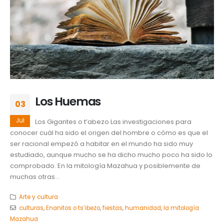
Los Huemas
03
Jul
Los Gigantes o t’abezo Las investigaciones para
conocer cuál ha sido el origen del hombre o cómo es que el
ser racional empezó a habitar en el mundo ha sido muy
estudiado, aunque mucho se ha dicho mucho poco ha sido lo
comprobado. En la mitología Mazahua y posiblemente de
muchas otras...
Arte y cultura
culturas
,
Enanitos o ts’ibezo
,
fiestas
,
humanidad
,
la mitología
Mazahua