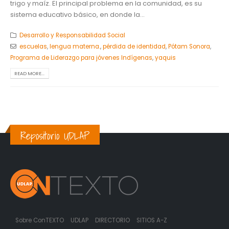
trigo y maíz. El principal problema en la comunidad, es su
sistema educativo básico, en donde la...
Desarrollo y Responsabilidad Social
escuelas
,
lengua materna.
,
pérdida de identidad
,
Pótam Sonora
,
Programa de Liderazgo para jóvenes Indígenas
,
yaquis
READ MORE...
Repositorio UDLAP
Sobre ConTEXTO
UDLAP
DIRECTORIO
SITIOS A-Z