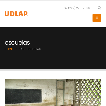
(222) 229-2000
escuelas
HOME
TAG -
ESCUELAS