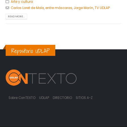
Arte y cultura
Carlos Loret de Mola
,
entre máscaras
,
Jorge Marín
,
TV UDLAP
READ MORE...
Repositorio UDLAP
Sobre ConTEXTO
UDLAP
DIRECTORIO
SITIOS A-Z