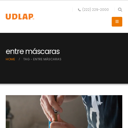
(222) 229-2000
entre máscaras
HOME
TAG -
ENTRE MÁSCARAS