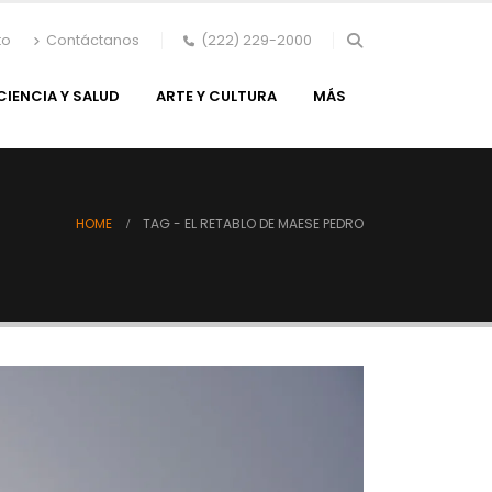
to
Contáctanos
(222) 229-2000
CIENCIA Y SALUD
ARTE Y CULTURA
MÁS
HOME
TAG -
EL RETABLO DE MAESE PEDRO