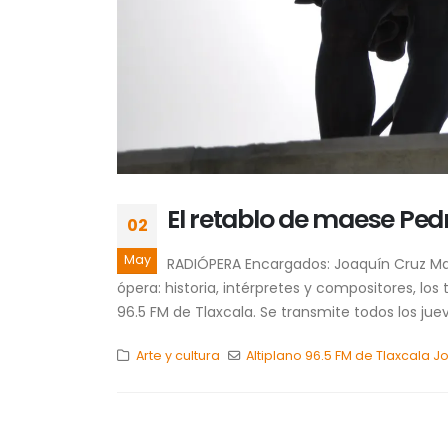
El retablo de maese Ped
02
May
RADIÓPERA Encargados: Joaquín Cruz Mar
ópera: historia, intérpretes y compositores, lo
96.5 FM de Tlaxcala. Se transmite todos los jueve
Arte y cultura
Altiplano 96.5 FM de Tlaxcala 