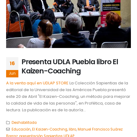
Presenta UDLA Puebla libro El
16
Kaizen-Coaching
Jun
A la venta aquí en UDLAP STORE
La Colección Sapientias de la
editorial de la Universidad de las Américas Puebla presentó
este 20 de Abril "El Kaizen-Coaching, un método para mejorar
la calidad de vida de las personas", en Profética, casa de
lectura. La publicación es de la autoría...
Deshabilitada
Educación
,
El Kaizen-Coaching
,
libro
,
Manuel Francisco Suárez
Barraz
,
presentación Sapientias UDLAP