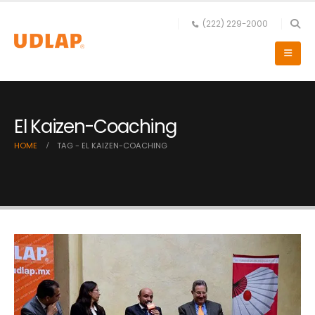
(222) 229-2000
El Kaizen-Coaching
HOME
TAG -
EL KAIZEN-COACHING