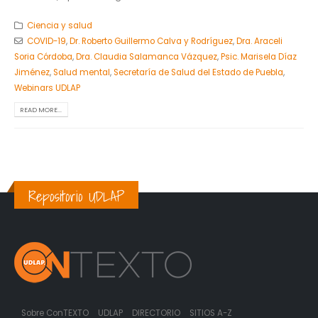
Ciencia y salud
COVID-19
,
Dr. Roberto Guillermo Calva y Rodríguez
,
Dra. Araceli
Soria Córdoba
,
Dra. Claudia Salamanca Vázquez
,
Psic. Marisela Díaz
Jiménez
,
Salud mental
,
Secretaría de Salud del Estado de Puebla
,
Webinars UDLAP
READ MORE...
Repositorio UDLAP
Sobre ConTEXTO
UDLAP
DIRECTORIO
SITIOS A-Z