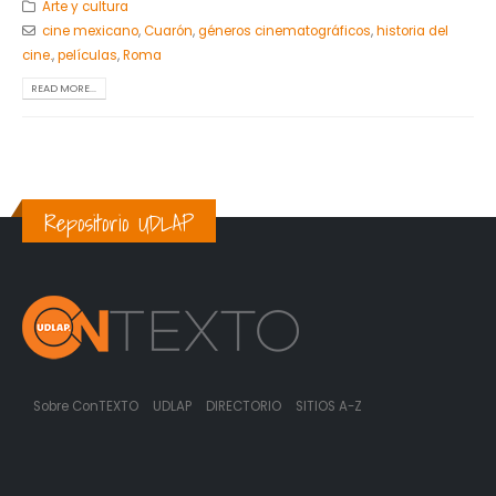
Arte y cultura
cine mexicano
,
Cuarón
,
géneros cinematográficos
,
historia del
cine.
,
películas
,
Roma
READ MORE...
Repositorio UDLAP
Sobre ConTEXTO
UDLAP
DIRECTORIO
SITIOS A-Z