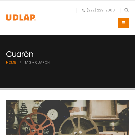
(222) 229-2000
Cuarón
HOME
TAG -
CUARÓN