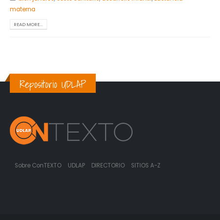
materna
READ MORE...
Repositorio UDLAP
Sobre ConTEXTO
UDLAP
DIRECTORIO
SITIOS A-Z