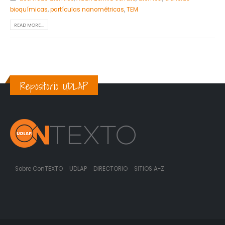
bioquímicas
,
partículas nanométricas
,
TEM
READ MORE...
Repositorio UDLAP
Sobre ConTEXTO
UDLAP
DIRECTORIO
SITIOS A-Z